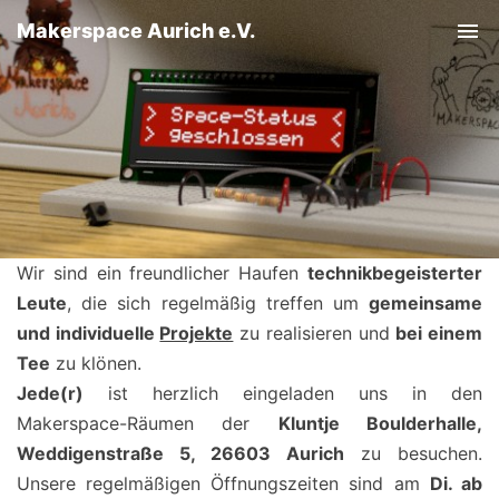
Makerspace Aurich e.V.
Tog
Wir sind ein freundlicher Haufen
technikbegeisterter
Leute
, die sich regelmäßig treffen um
gemeinsame
und individuelle
Projekte
zu realisieren und
bei einem
Tee
zu klönen.
Jede(r)
ist herzlich eingeladen uns in den
Makerspace-Räumen der
Kluntje Boulderhalle,
Weddigenstraße 5, 26603 Aurich
zu besuchen.
Unsere regelmäßigen Öffnungszeiten sind am
Di. ab