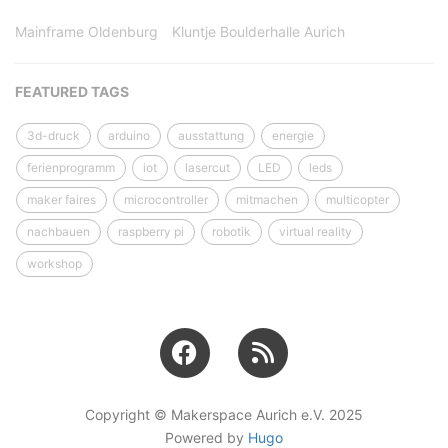
Mainframe Oldenburg
Kluntje Boulderhalle Aurich
FEATURED TAGS
3d-druck
arduino
ausstattung
energie
ferienprogramm
iot
lasercut
LED
leds
maker faires
microcontroller
mitmachen
multicopter
nachbauen
raspberry pi
robotik
virtual reality
workshop
Copyright © Makerspace Aurich e.V. 2025
Powered by
Hugo