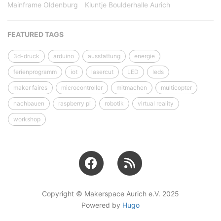
Mainframe Oldenburg
Kluntje Boulderhalle Aurich
FEATURED TAGS
3d-druck
arduino
ausstattung
energie
ferienprogramm
iot
lasercut
LED
leds
maker faires
microcontroller
mitmachen
multicopter
nachbauen
raspberry pi
robotik
virtual reality
workshop
Copyright © Makerspace Aurich e.V. 2025
Powered by
Hugo