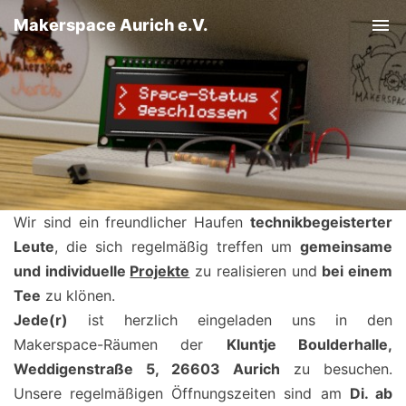
Makerspace Aurich e.V.
Tog
Wir sind ein freundlicher Haufen
technikbegeisterter
Leute
, die sich regelmäßig treffen um
gemeinsame
und individuelle
Projekte
zu realisieren und
bei einem
Tee
zu klönen.
Jede(r)
ist herzlich eingeladen uns in den
Makerspace-Räumen der
Kluntje Boulderhalle,
Weddigenstraße 5, 26603 Aurich
zu besuchen.
Unsere regelmäßigen Öffnungszeiten sind am
Di. ab